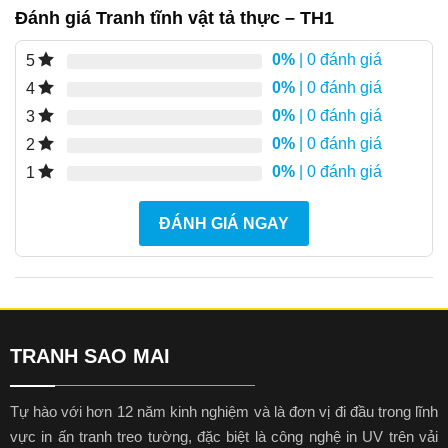
Đánh giá Tranh tĩnh vật tả thực – TH1
0%
| 0 đánh giá
5
0%
| 0 đánh giá
4
0%
| 0 đánh giá
3
0%
| 0 đánh giá
2
0%
| 0 đánh giá
1
ĐÁNH GIÁ NGAY
TRANH SAO MAI
Tự hào với hơn 12 năm kinh nghiệm và là đơn vị đi đầu trong lĩnh
vực in ấn tranh treo tường, đặc biệt là công nghệ in UV trên vải