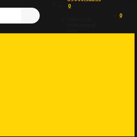
0
0
Chưa có sản
phẩm trong giỏ
hàng.