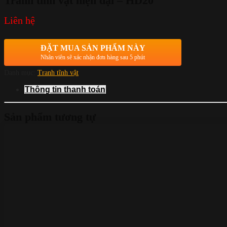
Tranh tĩnh vật hiện đại – HD20
Liên hệ
ĐẶT MUA SẢN PHẨM NÀY
Nhân viên sẽ xác nhận đơn hàng sau 5 phút
Danh mục:
Tranh tĩnh vật
Thông tin thanh toán
Sản phẩm tương tự