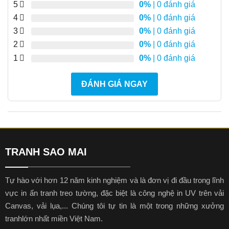
5
0%
| 0 đánh giá
4
0%
| 0 đánh giá
3
0%
| 0 đánh giá
2
0%
| 0 đánh giá
1
0%
| 0 đánh giá
ĐÁNH GIÁ NGAY
TRANH SAO MAI
Tự hào với hơn 12 năm kinh nghiệm và là đơn vị đi đầu trong lĩnh
vực in ấn tranh treo tường, đặc biệt là công nghệ in UV trên vải
Canvas, vải lụa,... Chúng tôi tự tin là một trong những xưởng
tranhlớn nhất miền Việt Nam.