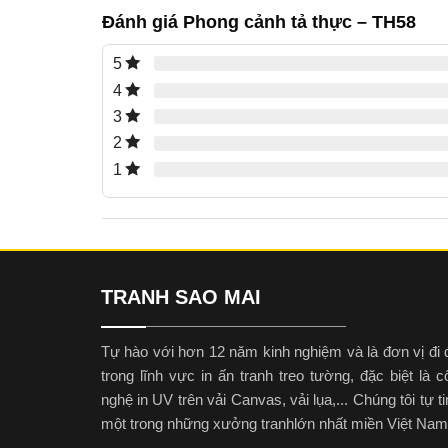
Đánh giá Phong cảnh tả thực – TH58
5
4
3
2
1
TRANH SAO MAI
Tự hào với hơn 12 năm kinh nghiệm và là đơn vị đi 
trong lĩnh vực in ấn tranh treo tường, đặc biệt là 
nghệ in UV trên vải Canvas, vải lụa,... Chúng tôi tự ti
một trong những xưởng tranhlớn nhất miền Việt Nam