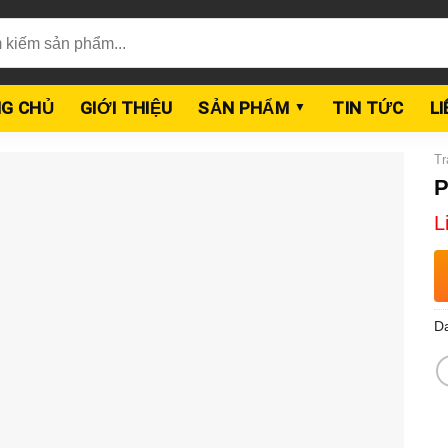
G CHỦ
GIỚI THIỆU
SẢN PHẨM
TIN TỨC
L
Tr
P
L
D