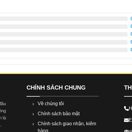
CHÍNH SÁCH CHUNG
TH
Về chúng tôi
đầu
H
công
Chính sách bảo mật
n là
E
Chính sách giao nhận, kiểm
.
hàng
W