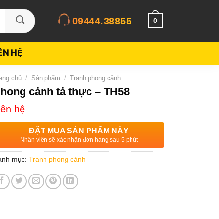
09444.38855
0
IÊN HỆ
ang chủ
/
Sản phẩm
/
Tranh phong cảnh
hong cảnh tả thực – TH58
iên hệ
ĐẶT MUA SẢN PHẨM NÀY
Nhân viên sẽ xác nhận đơn hàng sau 5 phút
anh mục:
Tranh phong cảnh