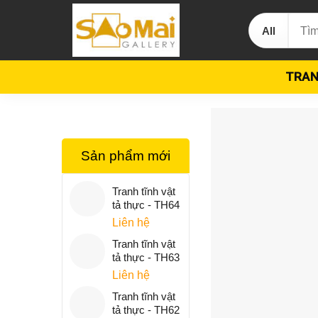
Skip
Tìm
to
kiếm:
content
TRAN
Sản phẩm mới
Tranh tĩnh vật
tả thực - TH64
Liên hệ
Tranh tĩnh vật
tả thực - TH63
Liên hệ
Tranh tĩnh vật
tả thực - TH62