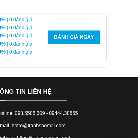
0%
| 0 đánh giá
0%
| 0 đánh giá
0%
| 0 đánh giá
ĐÁNH GIÁ NGAY
0%
| 0 đánh giá
0%
| 0 đánh giá
ÔNG TIN LIÊN HỆ
otline: 098.5585.309 - 09444.38855
mail: hotro@tranhsaomai.com
ebsite: https://tranhsaomai.com/