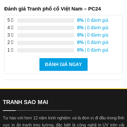
Đánh giá Tranh phố cổ Việt Nam – PC24
5
0%
| 0 đánh giá
4
0%
| 0 đánh giá
3
0%
| 0 đánh giá
2
0%
| 0 đánh giá
1
0%
| 0 đánh giá
ĐÁNH GIÁ NGAY
TRANH SAO MAI
Tự hào với hơn 12 năm kinh nghiệm và là đơn vị đi đầu trong lĩnh
vực in ấn tranh treo tường, đặc biệt là công nghệ in UV trên vải