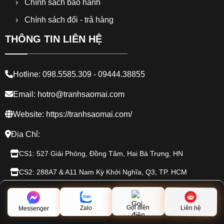
Chính sách bảo hành
Chính sách đổi - trả hàng
THÔNG TIN LIÊN HỆ
Hotline: 098.5585.309 - 09444.38855
Email: hotro@tranhsaomai.com
Website: https://tranhsaomai.com/
Địa Chỉ:
CS1: 527 Giải Phóng, Đồng Tâm, Hai Bà Trưng, HN
CS2: 288A7 & A11 Nam Kỳ Khởi Nghĩa, Q3, TP. HCM
Liên hệ
Gọi điện
Zalo
Copyright 2026 © Tranh Sao Mai
Messenger