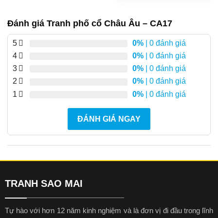
Đánh giá Tranh phố cổ Châu Âu – CA17
5
0%
| 0 đánh giá
4
0%
| 0 đánh giá
3
0%
| 0 đánh giá
2
0%
| 0 đánh giá
1
0%
| 0 đánh giá
ĐÁNH GIÁ NGAY
TRANH SAO MAI
Tự hào với hơn 12 năm kinh nghiệm và là đơn vị đi đầu trong lĩnh