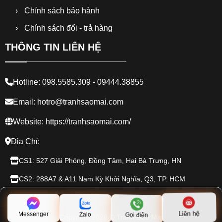
Chính sách bảo hành
Chính sách đổi - trả hàng
THÔNG TIN LIÊN HỆ
Hotline: 098.5585.309 - 09444.38855
Email: hotro@tranhsaomai.com
Website: https://tranhsaomai.com/
Địa Chỉ:
CS1: 527 Giải Phóng, Đồng Tâm, Hai Bà Trưng, HN
CS2: 288A7 & A11 Nam Kỳ Khởi Nghĩa, Q3, TP. HCM
Zalo
Messenger
Gọi điện
Liên hệ
Copyright 2026 © Tranh Sao Mai