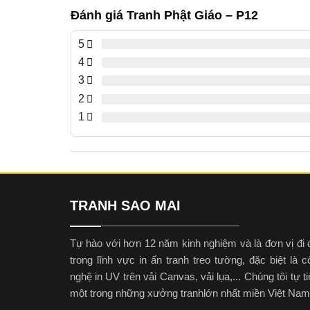
Đánh giá Tranh Phật Giáo – P12
5
4
3
2
1
TRANH SAO MAI
Tự hào với hơn 12 năm kinh nghiệm và là đơn vị đi 
trong lĩnh vực in ấn tranh treo tường, đặc biệt là 
nghệ in UV trên vải Canvas, vải lụa,... Chúng tôi tự ti
một trong những xưởng tranhlớn nhất miền Việt Nam