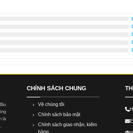
CHÍNH SÁCH CHUNG
TH
Về chúng tôi
đầu
H
công
Chính sách bảo mật
n là
E
Chính sách giao nhận, kiểm
.
hàng
W