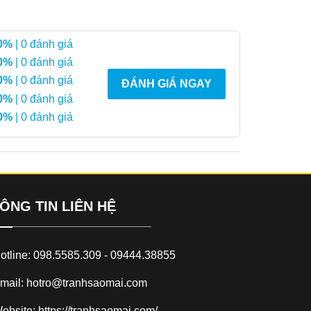
0%
| 0 đánh giá
0%
| 0 đánh giá
0%
| 0 đánh giá
ĐÁNH GIÁ NGAY
0%
| 0 đánh giá
0%
| 0 đánh giá
ÔNG TIN LIÊN HỆ
otline: 098.5585.309 - 09444.38855
mail: hotro@tranhsaomai.com
ebsite: https://tranhsaomai.com/