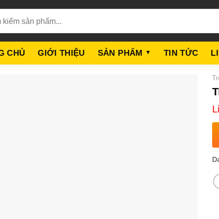
G CHỦ
GIỚI THIỆU
SẢN PHẨM
TIN TỨC
L
Tr
T
L
D