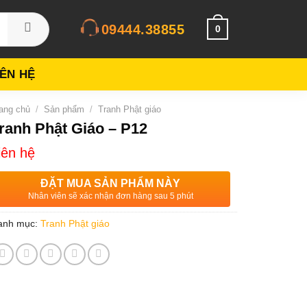
09444.38855
0
IÊN HỆ
ang chủ
/
Sản phẩm
/
Tranh Phật giáo
ranh Phật Giáo – P12
iên hệ
ĐẶT MUA SẢN PHẨM NÀY
Nhân viên sẽ xác nhận đơn hàng sau 5 phút
anh mục:
Tranh Phật giáo