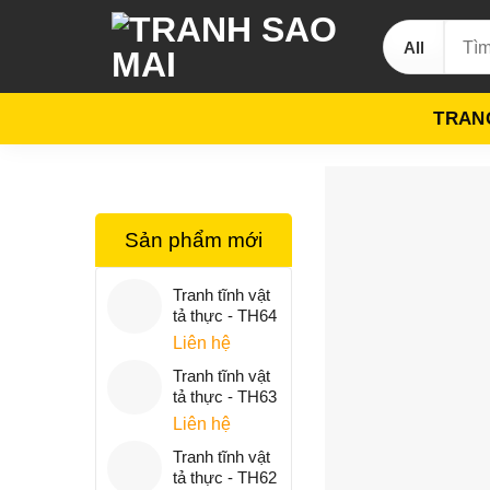
Skip
Tìm
to
kiếm:
content
TRAN
Sản phẩm mới
Tranh tĩnh vật
tả thực - TH64
Liên hệ
Tranh tĩnh vật
tả thực - TH63
Liên hệ
Tranh tĩnh vật
tả thực - TH62